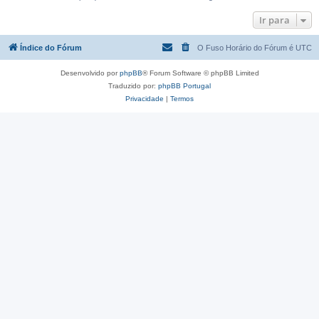
Ir para
Índice do Fórum
O Fuso Horário do Fórum é
UTC
Desenvolvido por
phpBB
® Forum Software © phpBB Limited
Traduzido por:
phpBB Portugal
Privacidade
|
Termos