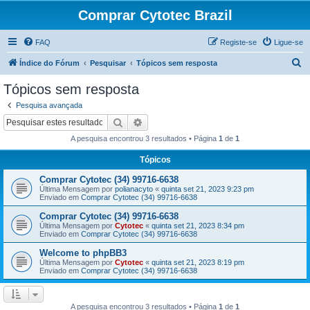
Comprar Cytotec Brazil
FAQ
Registe-se
Ligue-se
P
Índice do Fórum
Pesquisar
Tópicos sem resposta
e
Tópicos sem resposta
s
Pesquisa avançada
q
Pesquisar
Pesquisa avançada
u
A pesquisa encontrou 3 resultados • Página
1
de
1
i
Tópicos
s
Comprar Cytotec (34) 99716-6638
a
Última Mensagem por
polianacyto
«
quinta set 21, 2023 9:23 pm
r
Enviado em
Comprar Cytotec (34) 99716-6638
Comprar Cytotec (34) 99716-6638
Última Mensagem por
Cytotec
«
quinta set 21, 2023 8:34 pm
Enviado em
Comprar Cytotec (34) 99716-6638
Welcome to phpBB3
Última Mensagem por
Cytotec
«
quinta set 21, 2023 8:19 pm
Enviado em
Comprar Cytotec (34) 99716-6638
A pesquisa encontrou 3 resultados • Página
1
de
1