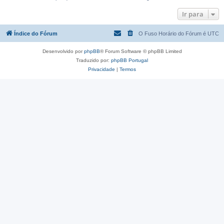
Ir para
Índice do Fórum
O Fuso Horário do Fórum é
UTC
Desenvolvido por
phpBB
® Forum Software © phpBB Limited
Traduzido por:
phpBB Portugal
Privacidade
|
Termos