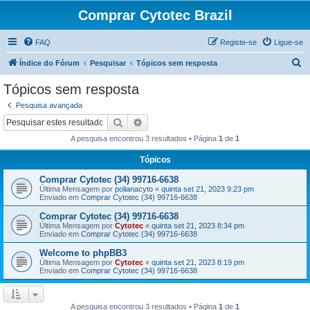
Comprar Cytotec Brazil
FAQ
Registe-se
Ligue-se
P
Índice do Fórum
Pesquisar
Tópicos sem resposta
e
Tópicos sem resposta
s
Pesquisa avançada
q
Pesquisar
Pesquisa avançada
u
A pesquisa encontrou 3 resultados • Página
1
de
1
i
Tópicos
s
Comprar Cytotec (34) 99716-6638
a
Última Mensagem por
polianacyto
«
quinta set 21, 2023 9:23 pm
r
Enviado em
Comprar Cytotec (34) 99716-6638
Comprar Cytotec (34) 99716-6638
Última Mensagem por
Cytotec
«
quinta set 21, 2023 8:34 pm
Enviado em
Comprar Cytotec (34) 99716-6638
Welcome to phpBB3
Última Mensagem por
Cytotec
«
quinta set 21, 2023 8:19 pm
Enviado em
Comprar Cytotec (34) 99716-6638
A pesquisa encontrou 3 resultados • Página
1
de
1