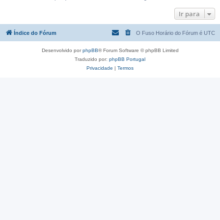
Ir para
Índice do Fórum
O Fuso Horário do Fórum é
UTC
Desenvolvido por
phpBB
® Forum Software © phpBB Limited
Traduzido por:
phpBB Portugal
Privacidade
|
Termos