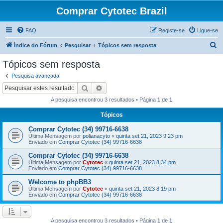
Comprar Cytotec Brazil
FAQ
Registe-se
Ligue-se
P
Índice do Fórum
Pesquisar
Tópicos sem resposta
e
Tópicos sem resposta
s
Pesquisa avançada
q
Pesquisar
Pesquisa avançada
u
A pesquisa encontrou 3 resultados • Página
1
de
1
i
Tópicos
s
Comprar Cytotec (34) 99716-6638
a
Última Mensagem por
polianacyto
«
quinta set 21, 2023 9:23 pm
r
Enviado em
Comprar Cytotec (34) 99716-6638
Comprar Cytotec (34) 99716-6638
Última Mensagem por
Cytotec
«
quinta set 21, 2023 8:34 pm
Enviado em
Comprar Cytotec (34) 99716-6638
Welcome to phpBB3
Última Mensagem por
Cytotec
«
quinta set 21, 2023 8:19 pm
Enviado em
Comprar Cytotec (34) 99716-6638
A pesquisa encontrou 3 resultados • Página
1
de
1