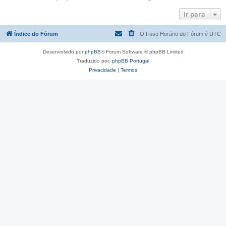
Ir para
Índice do Fórum
O Fuso Horário do Fórum é
UTC
Desenvolvido por
phpBB
® Forum Software © phpBB Limited
Traduzido por:
phpBB Portugal
Privacidade
|
Termos