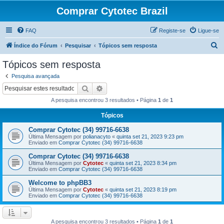
Comprar Cytotec Brazil
FAQ
Registe-se
Ligue-se
P
Índice do Fórum
Pesquisar
Tópicos sem resposta
e
Tópicos sem resposta
s
Pesquisa avançada
q
Pesquisar
Pesquisa avançada
u
A pesquisa encontrou 3 resultados • Página
1
de
1
i
Tópicos
s
Comprar Cytotec (34) 99716-6638
a
Última Mensagem por
polianacyto
«
quinta set 21, 2023 9:23 pm
r
Enviado em
Comprar Cytotec (34) 99716-6638
Comprar Cytotec (34) 99716-6638
Última Mensagem por
Cytotec
«
quinta set 21, 2023 8:34 pm
Enviado em
Comprar Cytotec (34) 99716-6638
Welcome to phpBB3
Última Mensagem por
Cytotec
«
quinta set 21, 2023 8:19 pm
Enviado em
Comprar Cytotec (34) 99716-6638
A pesquisa encontrou 3 resultados • Página
1
de
1