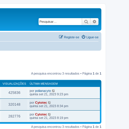
Pesquisar
Pesquisa avançad
Registe-se
Ligue-se
A pesquisa encontrou 3 resultados • Página
1
de
1
VISUALIZAÇÕES
ÚLTIMA MENSAGEM
por
polianacyto
425836
quinta set 21, 2023 9:23 pm
por
Cytotec
320148
quinta set 21, 2023 8:34 pm
por
Cytotec
282776
quinta set 21, 2023 8:19 pm
A pesquisa encontrou 3 resultados • Página
1
de
1