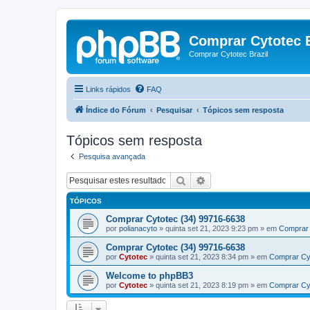
Comprar Cytotec B
Comprar Cytotec Brazil
Links rápidos
FAQ
Índice do Fórum
Pesquisar
Tópicos sem resposta
Tópicos sem resposta
Pesquisa avançada
Pesquisar
Pesquisa avançada
TÓPICOS
Comprar Cytotec (34) 99716-6638
por
polianacyto
»
quinta set 21, 2023 9:23 pm
» em
Comprar 
Comprar Cytotec (34) 99716-6638
por
Cytotec
»
quinta set 21, 2023 8:34 pm
» em
Comprar Cy
Welcome to phpBB3
por
Cytotec
»
quinta set 21, 2023 8:19 pm
» em
Comprar Cy