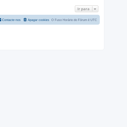
Ir para
Contacte-nos
Apagar cookies
O Fuso Horário do Fórum é
UTC