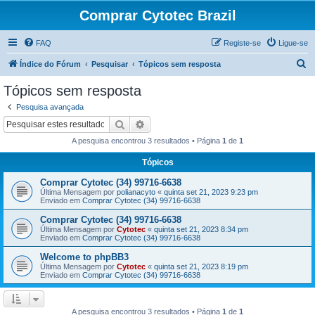
Comprar Cytotec Brazil
FAQ
Registe-se
Ligue-se
P
Índice do Fórum
Pesquisar
Tópicos sem resposta
e
Tópicos sem resposta
s
Pesquisa avançada
q
Pesquisar
Pesquisa avançada
u
A pesquisa encontrou 3 resultados • Página
1
de
1
i
Tópicos
s
Comprar Cytotec (34) 99716-6638
a
Última Mensagem por
polianacyto
«
quinta set 21, 2023 9:23 pm
r
Enviado em
Comprar Cytotec (34) 99716-6638
Comprar Cytotec (34) 99716-6638
Última Mensagem por
Cytotec
«
quinta set 21, 2023 8:34 pm
Enviado em
Comprar Cytotec (34) 99716-6638
Welcome to phpBB3
Última Mensagem por
Cytotec
«
quinta set 21, 2023 8:19 pm
Enviado em
Comprar Cytotec (34) 99716-6638
A pesquisa encontrou 3 resultados • Página
1
de
1