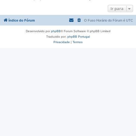
Ir para
Índice do Fórum
O Fuso Horário do Fórum é
UTC
Desenvolvido por
phpBB
® Forum Software © phpBB Limited
Traduzido por:
phpBB Portugal
Privacidade
|
Termos