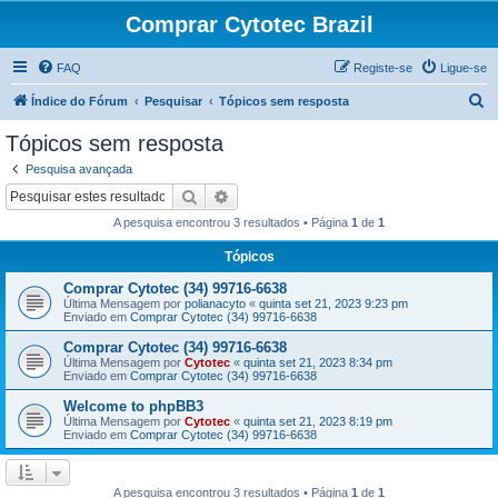
Comprar Cytotec Brazil
FAQ
Registe-se
Ligue-se
P
Índice do Fórum
Pesquisar
Tópicos sem resposta
e
Tópicos sem resposta
s
Pesquisa avançada
q
Pesquisar
Pesquisa avançada
u
A pesquisa encontrou 3 resultados • Página
1
de
1
i
Tópicos
s
Comprar Cytotec (34) 99716-6638
a
Última Mensagem por
polianacyto
«
quinta set 21, 2023 9:23 pm
r
Enviado em
Comprar Cytotec (34) 99716-6638
Comprar Cytotec (34) 99716-6638
Última Mensagem por
Cytotec
«
quinta set 21, 2023 8:34 pm
Enviado em
Comprar Cytotec (34) 99716-6638
Welcome to phpBB3
Última Mensagem por
Cytotec
«
quinta set 21, 2023 8:19 pm
Enviado em
Comprar Cytotec (34) 99716-6638
A pesquisa encontrou 3 resultados • Página
1
de
1