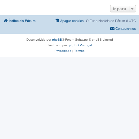
Ir para
Índice do Fórum
Apagar cookies
O Fuso Horário do Fórum é
UTC
Contacte-nos
Desenvolvido por
phpBB
® Forum Software © phpBB Limited
Traduzido por:
phpBB Portugal
Privacidade
|
Termos