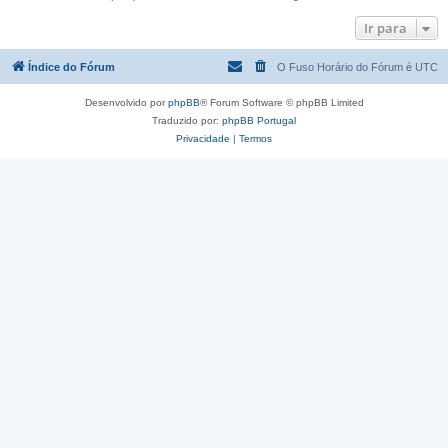
Ir para
Índice do Fórum
O Fuso Horário do Fórum é
UTC
Desenvolvido por
phpBB
® Forum Software © phpBB Limited
Traduzido por:
phpBB Portugal
Privacidade
|
Termos