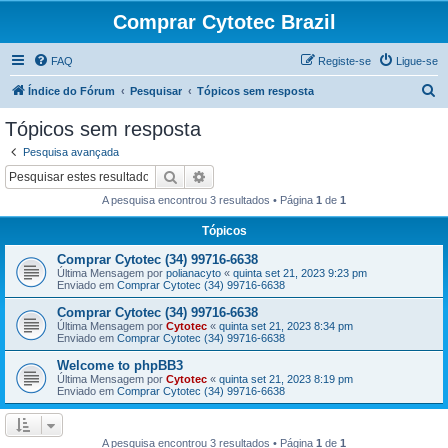
Comprar Cytotec Brazil
FAQ
Registe-se
Ligue-se
P
Índice do Fórum
Pesquisar
Tópicos sem resposta
e
Tópicos sem resposta
s
Pesquisa avançada
q
Pesquisar
Pesquisa avançada
u
A pesquisa encontrou 3 resultados • Página
1
de
1
i
Tópicos
s
Comprar Cytotec (34) 99716-6638
a
Última Mensagem por
polianacyto
«
quinta set 21, 2023 9:23 pm
r
Enviado em
Comprar Cytotec (34) 99716-6638
Comprar Cytotec (34) 99716-6638
Última Mensagem por
Cytotec
«
quinta set 21, 2023 8:34 pm
Enviado em
Comprar Cytotec (34) 99716-6638
Welcome to phpBB3
Última Mensagem por
Cytotec
«
quinta set 21, 2023 8:19 pm
Enviado em
Comprar Cytotec (34) 99716-6638
A pesquisa encontrou 3 resultados • Página
1
de
1