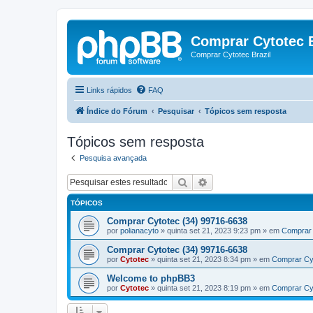
Comprar Cytotec B
Comprar Cytotec Brazil
Links rápidos
FAQ
Índice do Fórum
Pesquisar
Tópicos sem resposta
Tópicos sem resposta
Pesquisa avançada
Pesquisar
Pesquisa avançada
TÓPICOS
Comprar Cytotec (34) 99716-6638
por
polianacyto
»
quinta set 21, 2023 9:23 pm
» em
Comprar 
Comprar Cytotec (34) 99716-6638
por
Cytotec
»
quinta set 21, 2023 8:34 pm
» em
Comprar Cy
Welcome to phpBB3
por
Cytotec
»
quinta set 21, 2023 8:19 pm
» em
Comprar Cy