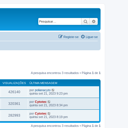
Pesquisar
Pesquisa avançad
Registe-se
Ligue-se
A pesquisa encontrou 3 resultados • Página
1
de
1
VISUALIZAÇÕES
ÚLTIMA MENSAGEM
por
polianacyto
426140
quinta set 21, 2023 9:23 pm
por
Cytotec
320361
quinta set 21, 2023 8:34 pm
por
Cytotec
282993
quinta set 21, 2023 8:19 pm
A pesquisa encontrou 3 resultados • Página
1
de
1