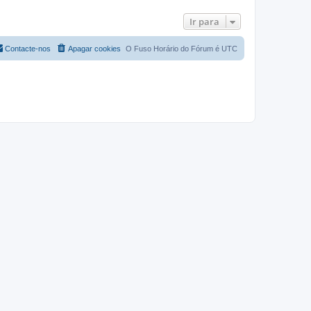
Ir para
Contacte-nos
Apagar cookies
O Fuso Horário do Fórum é
UTC