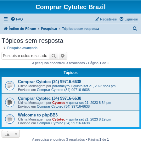
Comprar Cytotec Brazil
FAQ
Registe-se
Ligue-se
P
Índice do Fórum
Pesquisar
Tópicos sem resposta
e
Tópicos sem resposta
s
Pesquisa avançada
q
Pesquisar
Pesquisa avançada
u
A pesquisa encontrou 3 resultados • Página
1
de
1
i
Tópicos
s
Comprar Cytotec (34) 99716-6638
a
Última Mensagem por
polianacyto
«
quinta set 21, 2023 9:23 pm
r
Enviado em
Comprar Cytotec (34) 99716-6638
Comprar Cytotec (34) 99716-6638
Última Mensagem por
Cytotec
«
quinta set 21, 2023 8:34 pm
Enviado em
Comprar Cytotec (34) 99716-6638
Welcome to phpBB3
Última Mensagem por
Cytotec
«
quinta set 21, 2023 8:19 pm
Enviado em
Comprar Cytotec (34) 99716-6638
A pesquisa encontrou 3 resultados • Página
1
de
1