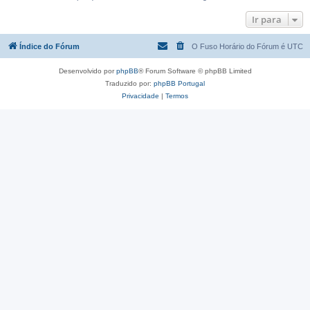
Ir para
Índice do Fórum
O Fuso Horário do Fórum é
UTC
Desenvolvido por
phpBB
® Forum Software © phpBB Limited
Traduzido por:
phpBB Portugal
Privacidade
|
Termos