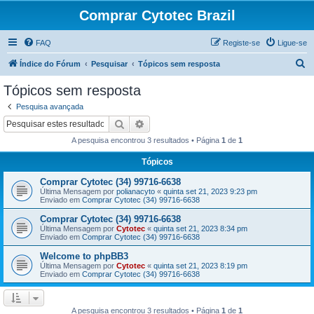
Comprar Cytotec Brazil
FAQ
Registe-se
Ligue-se
P
Índice do Fórum
Pesquisar
Tópicos sem resposta
e
Tópicos sem resposta
s
Pesquisa avançada
q
Pesquisar
Pesquisa avançada
u
A pesquisa encontrou 3 resultados • Página
1
de
1
i
Tópicos
s
Comprar Cytotec (34) 99716-6638
a
Última Mensagem por
polianacyto
«
quinta set 21, 2023 9:23 pm
r
Enviado em
Comprar Cytotec (34) 99716-6638
Comprar Cytotec (34) 99716-6638
Última Mensagem por
Cytotec
«
quinta set 21, 2023 8:34 pm
Enviado em
Comprar Cytotec (34) 99716-6638
Welcome to phpBB3
Última Mensagem por
Cytotec
«
quinta set 21, 2023 8:19 pm
Enviado em
Comprar Cytotec (34) 99716-6638
A pesquisa encontrou 3 resultados • Página
1
de
1