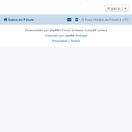
Ir para
Índice do Fórum
O Fuso Horário do Fórum é
UTC
Desenvolvido por
phpBB
® Forum Software © phpBB Limited
Traduzido por:
phpBB Portugal
Privacidade
|
Termos