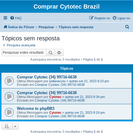
Comprar Cytotec Brazil
FAQ
Registe-se
Ligue-se
P
Índice do Fórum
Pesquisar
Tópicos sem resposta
e
Tópicos sem resposta
s
Pesquisa avançada
q
Pesquisar
Pesquisa avançada
u
A pesquisa encontrou 3 resultados • Página
1
de
1
i
Tópicos
s
Comprar Cytotec (34) 99716-6638
a
Última Mensagem por
polianacyto
«
quinta set 21, 2023 9:23 pm
r
Enviado em
Comprar Cytotec (34) 99716-6638
Comprar Cytotec (34) 99716-6638
Última Mensagem por
Cytotec
«
quinta set 21, 2023 8:34 pm
Enviado em
Comprar Cytotec (34) 99716-6638
Welcome to phpBB3
Última Mensagem por
Cytotec
«
quinta set 21, 2023 8:19 pm
Enviado em
Comprar Cytotec (34) 99716-6638
A pesquisa encontrou 3 resultados • Página
1
de
1