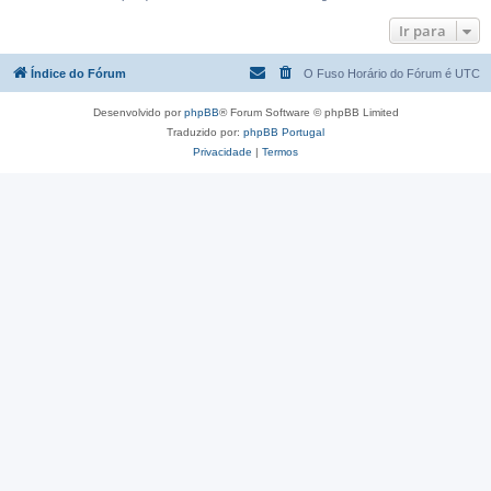
Ir para
Índice do Fórum
O Fuso Horário do Fórum é
UTC
Desenvolvido por
phpBB
® Forum Software © phpBB Limited
Traduzido por:
phpBB Portugal
Privacidade
|
Termos