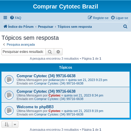
Comprar Cytotec Brazil
FAQ
Registe-se
Ligue-se
P
Índice do Fórum
Pesquisar
Tópicos sem resposta
e
Tópicos sem resposta
s
Pesquisa avançada
q
Pesquisar
Pesquisa avançada
u
A pesquisa encontrou 3 resultados • Página
1
de
1
i
Tópicos
s
Comprar Cytotec (34) 99716-6638
a
Última Mensagem por
polianacyto
«
quinta set 21, 2023 9:23 pm
r
Enviado em
Comprar Cytotec (34) 99716-6638
Comprar Cytotec (34) 99716-6638
Última Mensagem por
Cytotec
«
quinta set 21, 2023 8:34 pm
Enviado em
Comprar Cytotec (34) 99716-6638
Welcome to phpBB3
Última Mensagem por
Cytotec
«
quinta set 21, 2023 8:19 pm
Enviado em
Comprar Cytotec (34) 99716-6638
A pesquisa encontrou 3 resultados • Página
1
de
1