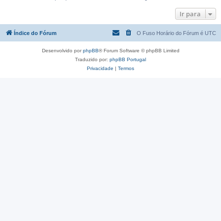
Ir para
Índice do Fórum
O Fuso Horário do Fórum é
UTC
Desenvolvido por
phpBB
® Forum Software © phpBB Limited
Traduzido por:
phpBB Portugal
Privacidade
|
Termos