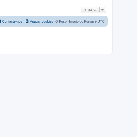
Ir para
Contacte-nos
Apagar cookies
O Fuso Horário do Fórum é
UTC