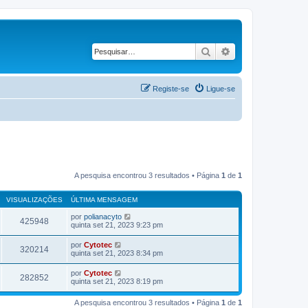
Pesquisar
Pesquisa avançad
Registe-se
Ligue-se
A pesquisa encontrou 3 resultados • Página
1
de
1
VISUALIZAÇÕES
ÚLTIMA MENSAGEM
por
polianacyto
425948
quinta set 21, 2023 9:23 pm
por
Cytotec
320214
quinta set 21, 2023 8:34 pm
por
Cytotec
282852
quinta set 21, 2023 8:19 pm
A pesquisa encontrou 3 resultados • Página
1
de
1