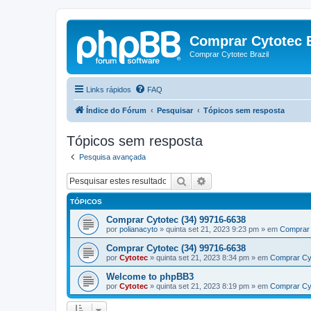
Comprar Cytotec B
Comprar Cytotec Brazil
Links rápidos
FAQ
Índice do Fórum
Pesquisar
Tópicos sem resposta
Tópicos sem resposta
Pesquisa avançada
Pesquisar
Pesquisa avançada
TÓPICOS
Comprar Cytotec (34) 99716-6638
por
polianacyto
»
quinta set 21, 2023 9:23 pm
» em
Comprar 
Comprar Cytotec (34) 99716-6638
por
Cytotec
»
quinta set 21, 2023 8:34 pm
» em
Comprar Cy
Welcome to phpBB3
por
Cytotec
»
quinta set 21, 2023 8:19 pm
» em
Comprar Cy