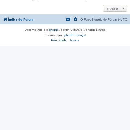
Ir para
Índice do Fórum
O Fuso Horário do Fórum é
UTC
Desenvolvido por
phpBB
® Forum Software © phpBB Limited
Traduzido por:
phpBB Portugal
Privacidade
|
Termos