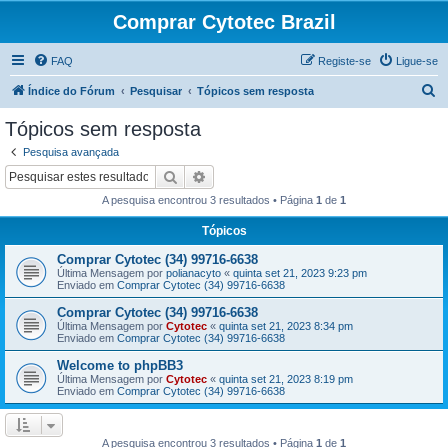
Comprar Cytotec Brazil
FAQ
Registe-se
Ligue-se
P
Índice do Fórum
Pesquisar
Tópicos sem resposta
e
Tópicos sem resposta
s
Pesquisa avançada
q
Pesquisar
Pesquisa avançada
u
A pesquisa encontrou 3 resultados • Página
1
de
1
i
Tópicos
s
Comprar Cytotec (34) 99716-6638
a
Última Mensagem por
polianacyto
«
quinta set 21, 2023 9:23 pm
r
Enviado em
Comprar Cytotec (34) 99716-6638
Comprar Cytotec (34) 99716-6638
Última Mensagem por
Cytotec
«
quinta set 21, 2023 8:34 pm
Enviado em
Comprar Cytotec (34) 99716-6638
Welcome to phpBB3
Última Mensagem por
Cytotec
«
quinta set 21, 2023 8:19 pm
Enviado em
Comprar Cytotec (34) 99716-6638
A pesquisa encontrou 3 resultados • Página
1
de
1