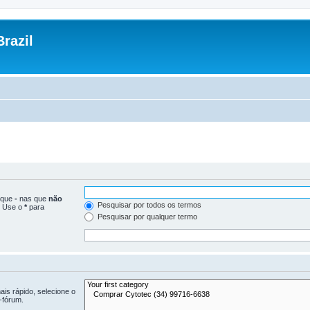
razil
loque
-
nas que
não
Pesquisar por todos os termos
. Use o
*
para
Pesquisar por qualquer termo
is rápido, selecione o
-fórum.