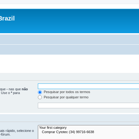
razil
loque
-
nas que
não
Pesquisar por todos os termos
. Use o
*
para
Pesquisar por qualquer termo
is rápido, selecione o
-fórum.