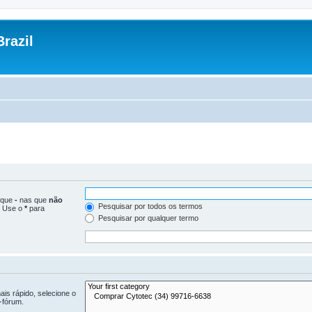
razil
loque
-
nas que
não
Pesquisar por todos os termos
. Use o
*
para
Pesquisar por qualquer termo
is rápido, selecione o
-fórum.