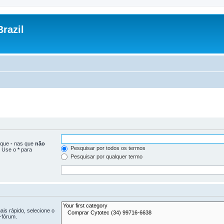
razil
loque
-
nas que
não
Pesquisar por todos os termos
. Use o
*
para
Pesquisar por qualquer termo
is rápido, selecione o
-fórum.