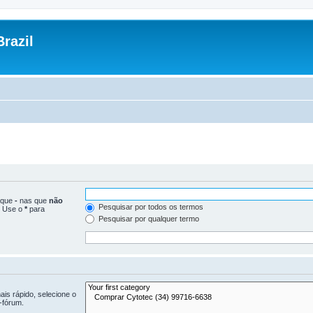
razil
loque
-
nas que
não
Pesquisar por todos os termos
. Use o
*
para
Pesquisar por qualquer termo
is rápido, selecione o
-fórum.