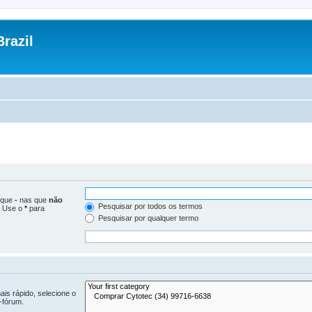
razil
loque
-
nas que
não
Pesquisar por todos os termos
. Use o
*
para
Pesquisar por qualquer termo
is rápido, selecione o
-fórum.