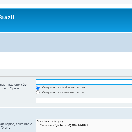
razil
loque
-
nas que
não
Pesquisar por todos os termos
. Use o
*
para
Pesquisar por qualquer termo
is rápido, selecione o
-fórum.