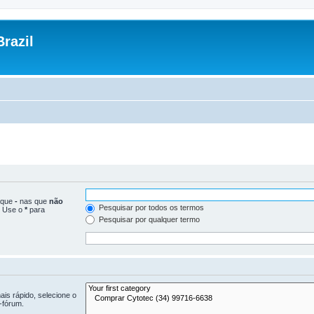
razil
loque
-
nas que
não
Pesquisar por todos os termos
. Use o
*
para
Pesquisar por qualquer termo
is rápido, selecione o
-fórum.