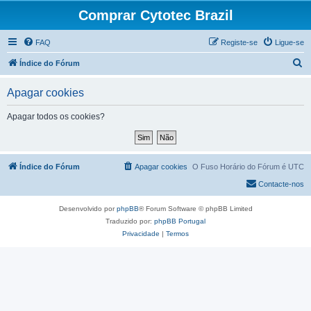
Comprar Cytotec Brazil
FAQ
Registe-se
Ligue-se
P
Índice do Fórum
e
Apagar cookies
s
q
Apagar todos os cookies?
u
i
s
Índice do Fórum
Apagar cookies
O Fuso Horário do Fórum é
UTC
a
Contacte-nos
r
Desenvolvido por
phpBB
® Forum Software © phpBB Limited
Traduzido por:
phpBB Portugal
Privacidade
|
Termos