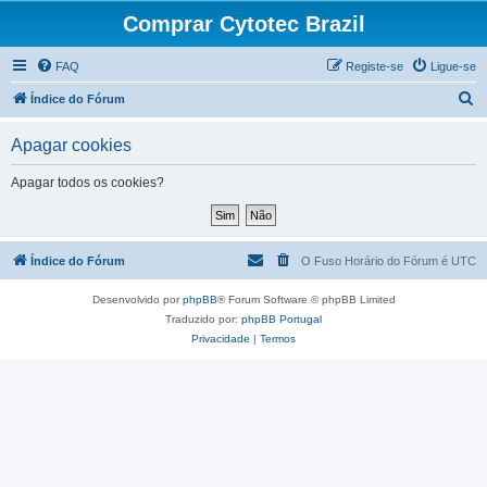
Comprar Cytotec Brazil
FAQ
Registe-se
Ligue-se
P
Índice do Fórum
e
Apagar cookies
s
q
Apagar todos os cookies?
u
i
s
Índice do Fórum
O Fuso Horário do Fórum é
UTC
a
Desenvolvido por
phpBB
® Forum Software © phpBB Limited
r
Traduzido por:
phpBB Portugal
Privacidade
|
Termos