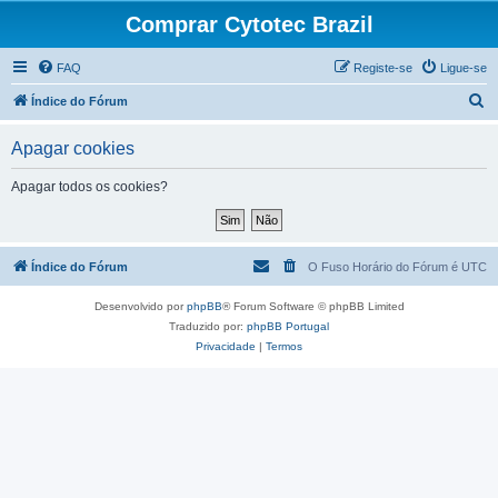
Comprar Cytotec Brazil
FAQ
Registe-se
Ligue-se
P
Índice do Fórum
e
Apagar cookies
s
q
Apagar todos os cookies?
u
i
s
Índice do Fórum
O Fuso Horário do Fórum é
UTC
a
Desenvolvido por
phpBB
® Forum Software © phpBB Limited
r
Traduzido por:
phpBB Portugal
Privacidade
|
Termos