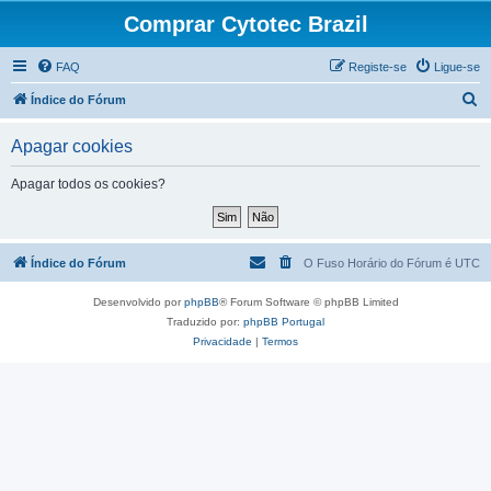
Comprar Cytotec Brazil
FAQ
Registe-se
Ligue-se
P
Índice do Fórum
e
Apagar cookies
s
q
Apagar todos os cookies?
u
i
s
Índice do Fórum
O Fuso Horário do Fórum é
UTC
a
Desenvolvido por
phpBB
® Forum Software © phpBB Limited
r
Traduzido por:
phpBB Portugal
Privacidade
|
Termos