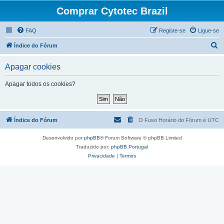
Comprar Cytotec Brazil
FAQ
Registe-se
Ligue-se
P
Índice do Fórum
e
Apagar cookies
s
q
Apagar todos os cookies?
u
i
s
Índice do Fórum
O Fuso Horário do Fórum é
UTC
a
Desenvolvido por
phpBB
® Forum Software © phpBB Limited
r
Traduzido por:
phpBB Portugal
Privacidade
|
Termos