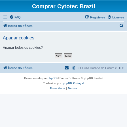
Comprar Cytotec Brazil
FAQ
Registe-se
Ligue-se
P
Índice do Fórum
e
Apagar cookies
s
q
Apagar todos os cookies?
u
i
s
Índice do Fórum
O Fuso Horário do Fórum é
UTC
a
Desenvolvido por
phpBB
® Forum Software © phpBB Limited
r
Traduzido por:
phpBB Portugal
Privacidade
|
Termos