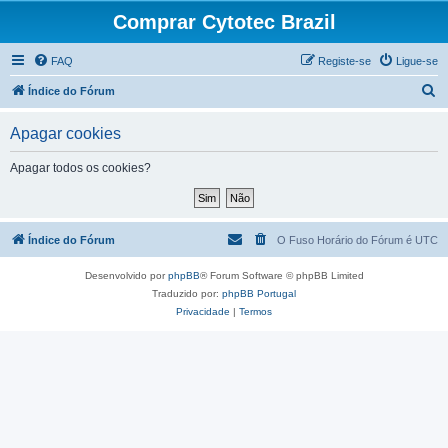
Comprar Cytotec Brazil
FAQ
Registe-se
Ligue-se
P
Índice do Fórum
e
Apagar cookies
s
q
Apagar todos os cookies?
u
i
s
Índice do Fórum
O Fuso Horário do Fórum é
UTC
a
Desenvolvido por
phpBB
® Forum Software © phpBB Limited
r
Traduzido por:
phpBB Portugal
Privacidade
|
Termos