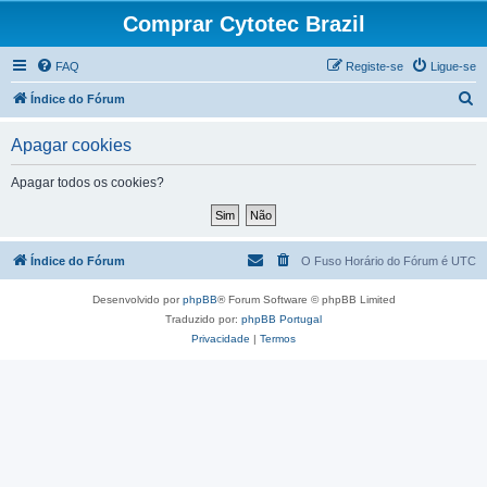
Comprar Cytotec Brazil
FAQ
Registe-se
Ligue-se
P
Índice do Fórum
e
Apagar cookies
s
q
Apagar todos os cookies?
u
i
s
Índice do Fórum
O Fuso Horário do Fórum é
UTC
a
Desenvolvido por
phpBB
® Forum Software © phpBB Limited
r
Traduzido por:
phpBB Portugal
Privacidade
|
Termos