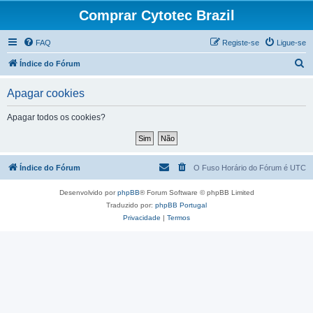
Comprar Cytotec Brazil
FAQ
Registe-se
Ligue-se
P
Índice do Fórum
e
Apagar cookies
s
q
Apagar todos os cookies?
u
i
s
Índice do Fórum
O Fuso Horário do Fórum é
UTC
a
Desenvolvido por
phpBB
® Forum Software © phpBB Limited
r
Traduzido por:
phpBB Portugal
Privacidade
|
Termos