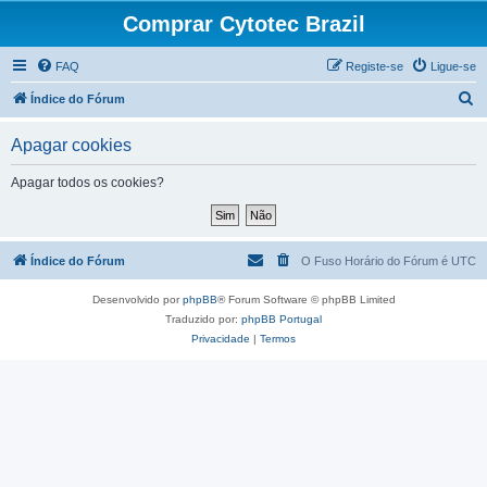
Comprar Cytotec Brazil
FAQ
Registe-se
Ligue-se
P
Índice do Fórum
e
Apagar cookies
s
q
Apagar todos os cookies?
u
i
s
Índice do Fórum
O Fuso Horário do Fórum é
UTC
a
Desenvolvido por
phpBB
® Forum Software © phpBB Limited
r
Traduzido por:
phpBB Portugal
Privacidade
|
Termos