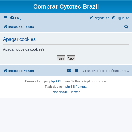
Comprar Cytotec Brazil
FAQ
Registe-se
Ligue-se
P
Índice do Fórum
e
Apagar cookies
s
q
Apagar todos os cookies?
u
i
s
Índice do Fórum
O Fuso Horário do Fórum é
UTC
a
Desenvolvido por
phpBB
® Forum Software © phpBB Limited
r
Traduzido por:
phpBB Portugal
Privacidade
|
Termos