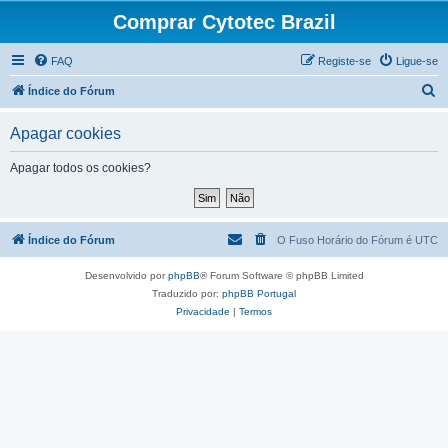
Comprar Cytotec Brazil
FAQ
Registe-se
Ligue-se
P
Índice do Fórum
e
Apagar cookies
s
q
Apagar todos os cookies?
u
i
s
Índice do Fórum
O Fuso Horário do Fórum é
UTC
a
Desenvolvido por
phpBB
® Forum Software © phpBB Limited
r
Traduzido por:
phpBB Portugal
Privacidade
|
Termos