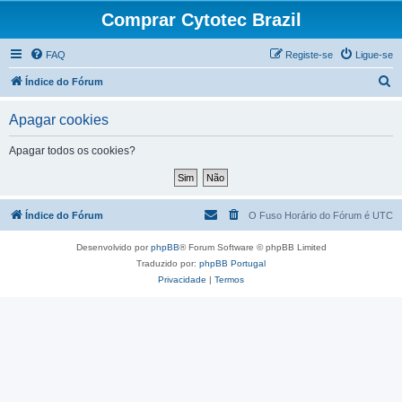
Comprar Cytotec Brazil
FAQ
Registe-se
Ligue-se
P
Índice do Fórum
e
Apagar cookies
s
q
Apagar todos os cookies?
u
i
s
Índice do Fórum
O Fuso Horário do Fórum é
UTC
a
Desenvolvido por
phpBB
® Forum Software © phpBB Limited
r
Traduzido por:
phpBB Portugal
Privacidade
|
Termos