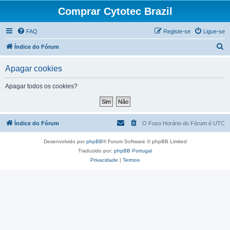
Comprar Cytotec Brazil
FAQ
Registe-se
Ligue-se
P
Índice do Fórum
e
Apagar cookies
s
q
Apagar todos os cookies?
u
i
s
Índice do Fórum
O Fuso Horário do Fórum é
UTC
a
Desenvolvido por
phpBB
® Forum Software © phpBB Limited
r
Traduzido por:
phpBB Portugal
Privacidade
|
Termos