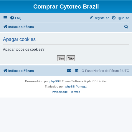
Comprar Cytotec Brazil
FAQ
Registe-se
Ligue-se
P
Índice do Fórum
e
Apagar cookies
s
q
Apagar todos os cookies?
u
i
s
Índice do Fórum
O Fuso Horário do Fórum é
UTC
a
Desenvolvido por
phpBB
® Forum Software © phpBB Limited
r
Traduzido por:
phpBB Portugal
Privacidade
|
Termos