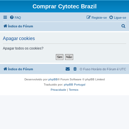
Comprar Cytotec Brazil
FAQ
Registe-se
Ligue-se
P
Índice do Fórum
e
Apagar cookies
s
q
Apagar todos os cookies?
u
i
s
Índice do Fórum
O Fuso Horário do Fórum é
UTC
a
Desenvolvido por
phpBB
® Forum Software © phpBB Limited
r
Traduzido por:
phpBB Portugal
Privacidade
|
Termos