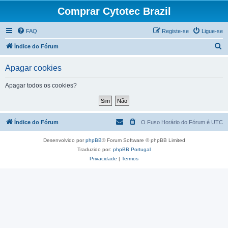
Comprar Cytotec Brazil
FAQ
Registe-se
Ligue-se
P
Índice do Fórum
e
Apagar cookies
s
q
Apagar todos os cookies?
u
i
s
Índice do Fórum
O Fuso Horário do Fórum é
UTC
a
Desenvolvido por
phpBB
® Forum Software © phpBB Limited
r
Traduzido por:
phpBB Portugal
Privacidade
|
Termos