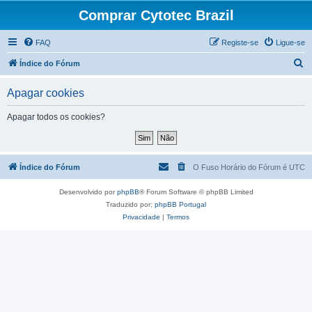
Comprar Cytotec Brazil
FAQ
Registe-se
Ligue-se
P
Índice do Fórum
e
Apagar cookies
s
q
Apagar todos os cookies?
u
i
s
Índice do Fórum
O Fuso Horário do Fórum é
UTC
a
Desenvolvido por
phpBB
® Forum Software © phpBB Limited
r
Traduzido por:
phpBB Portugal
Privacidade
|
Termos