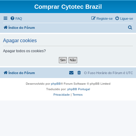
Comprar Cytotec Brazil
FAQ
Registe-se
Ligue-se
P
Índice do Fórum
e
Apagar cookies
s
q
Apagar todos os cookies?
u
i
s
Índice do Fórum
O Fuso Horário do Fórum é
UTC
a
Desenvolvido por
phpBB
® Forum Software © phpBB Limited
r
Traduzido por:
phpBB Portugal
Privacidade
|
Termos