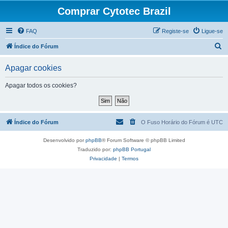
Comprar Cytotec Brazil
FAQ
Registe-se
Ligue-se
P
Índice do Fórum
e
Apagar cookies
s
q
Apagar todos os cookies?
u
i
s
Índice do Fórum
O Fuso Horário do Fórum é
UTC
a
Desenvolvido por
phpBB
® Forum Software © phpBB Limited
r
Traduzido por:
phpBB Portugal
Privacidade
|
Termos