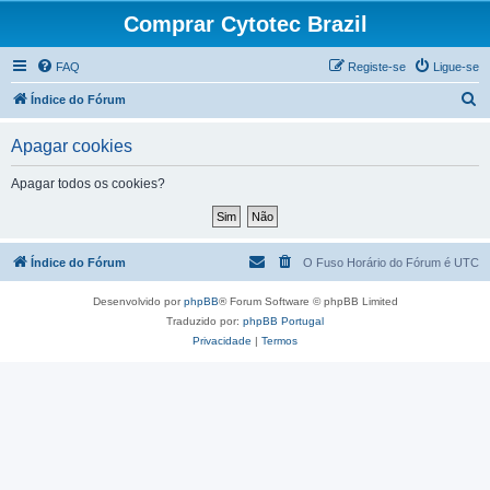
Comprar Cytotec Brazil
FAQ
Registe-se
Ligue-se
P
Índice do Fórum
e
Apagar cookies
s
q
Apagar todos os cookies?
u
i
s
Índice do Fórum
O Fuso Horário do Fórum é
UTC
a
Desenvolvido por
phpBB
® Forum Software © phpBB Limited
r
Traduzido por:
phpBB Portugal
Privacidade
|
Termos