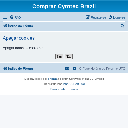
Comprar Cytotec Brazil
FAQ
Registe-se
Ligue-se
P
Índice do Fórum
e
Apagar cookies
s
q
Apagar todos os cookies?
u
i
s
Índice do Fórum
O Fuso Horário do Fórum é
UTC
a
Desenvolvido por
phpBB
® Forum Software © phpBB Limited
r
Traduzido por:
phpBB Portugal
Privacidade
|
Termos