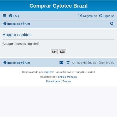
Comprar Cytotec Brazil
FAQ
Registe-se
Ligue-se
P
Índice do Fórum
e
Apagar cookies
s
q
Apagar todos os cookies?
u
i
s
Índice do Fórum
O Fuso Horário do Fórum é
UTC
a
Desenvolvido por
phpBB
® Forum Software © phpBB Limited
r
Traduzido por:
phpBB Portugal
Privacidade
|
Termos