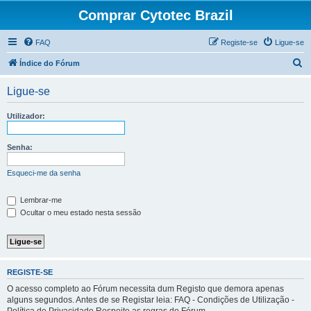
Comprar Cytotec Brazil
FAQ
Registe-se
Ligue-se
P
Índice do Fórum
e
Ligue-se
s
q
Utilizador:
u
i
Senha:
s
Esqueci-me da senha
a
r
Lembrar-me
Ocultar o meu estado nesta sessão
REGISTE-SE
O acesso completo ao Fórum necessita dum Registo que demora apenas
alguns segundos. Antes de se Registar leia: FAQ - Condições de Utilização -
Política de Privacidade Respeite as regras do Fórum.