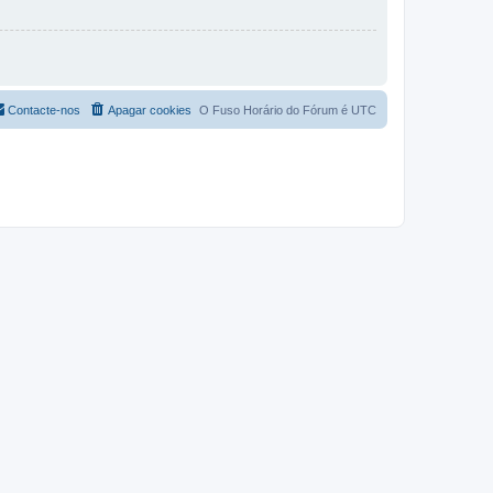
Contacte-nos
Apagar cookies
O Fuso Horário do Fórum é
UTC