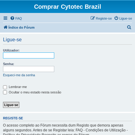
Comprar Cytotec Brazil
FAQ
Registe-se
Ligue-se
P
Índice do Fórum
e
Ligue-se
s
q
Utilizador:
u
i
Senha:
s
Esqueci-me da senha
a
r
Lembrar-me
Ocultar o meu estado nesta sessão
REGISTE-SE
O acesso completo ao Fórum necessita dum Registo que demora apenas
alguns segundos. Antes de se Registar leia: FAQ - Condições de Utilização -
Política de Privacidade Respeite as regras do Fórum.