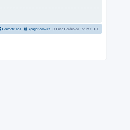
Contacte-nos
Apagar cookies
O Fuso Horário do Fórum é
UTC